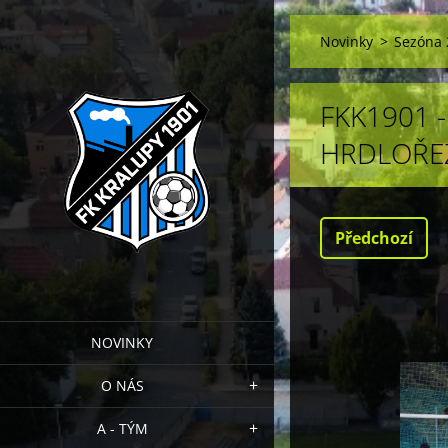
Novinky
>
Sezóna 
FKK1901 
HRDLOŘEZ
Předchozí
NOVINKY
O NÁS
A - TÝM