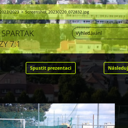
2022/2023
>
Screenshot_20230220_072832.jpg
- SPARTAK
Y 7:1
Spustit prezentaci
Následuj