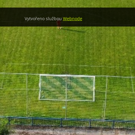
Vytvořeno službou
Webnode