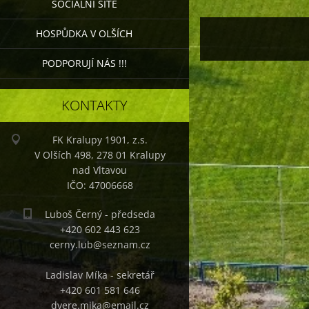
SOCIÁLNÍ SÍTĚ
HOSPŮDKA V OLŠÍCH
PODPORUJÍ NÁS !!!
KONTAKTY
FK Kralupy 1901, z.s.
V Olších 498, 278 01 Kralupy
nad Vltavou
IČO: 47006668
Luboš Černý - předseda
+420 602 443 623
cerny.lub@seznam.cz
Ladislav Míka - sekretář
+420 601 581 646
dvere.mika@email.cz