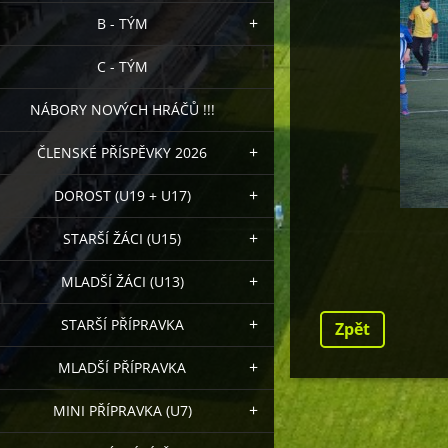
B - TÝM
C - TÝM
NÁBORY NOVÝCH HRÁČŮ !!!
ČLENSKÉ PŘÍSPĚVKY 2026
DOROST (U19 + U17)
STARŠÍ ŽÁCI (U15)
MLADŠÍ ŽÁCI (U13)
STARŠÍ PŘÍPRAVKA
Zpět
MLADŠÍ PŘÍPRAVKA
MINI PŘÍPRAVKA (U7)