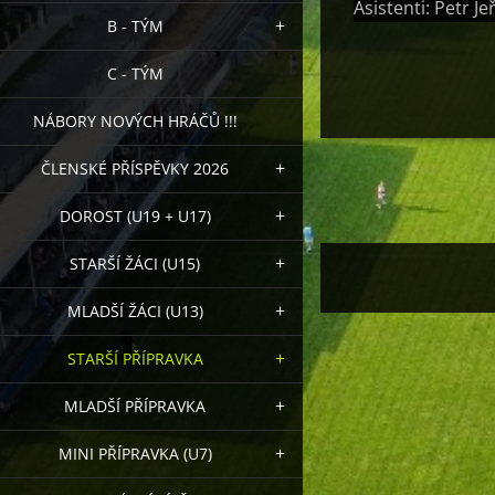
Asistenti: Petr J
B - TÝM
C - TÝM
NÁBORY NOVÝCH HRÁČŮ !!!
ČLENSKÉ PŘÍSPĚVKY 2026
DOROST (U19 + U17)
STARŠÍ ŽÁCI (U15)
MLADŠÍ ŽÁCI (U13)
STARŠÍ PŘÍPRAVKA
MLADŠÍ PŘÍPRAVKA
MINI PŘÍPRAVKA (U7)