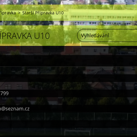
řípravka
>
Starší Přípravka U10
ŘÍPRAVKA U10
 799
om@seznam.cz