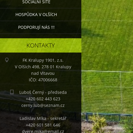
SOCIÁLNÍ SÍTĚ
HOSPŮDKA V OLŠÍCH
PODPORUJÍ NÁS !!!
KONTAKTY
FK Kralupy 1901, z.s.
V Olších 498, 278 01 Kralupy
nad Vltavou
IČO: 47006668
Luboš Černý - předseda
+420 602 443 623
cerny.lub@seznam.cz
Ladislav Míka - sekretář
+420 601 581 646
dvere.mika@email.cz