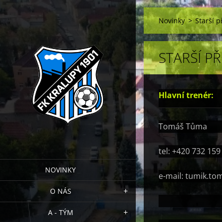
Novinky
>
Starší p
STARŠÍ P
Hlavní trenér:
Tomáš Tůma
tel: +420 732 159
NOVINKY
e-mail: tumik.t
O NÁS
A - TÝM