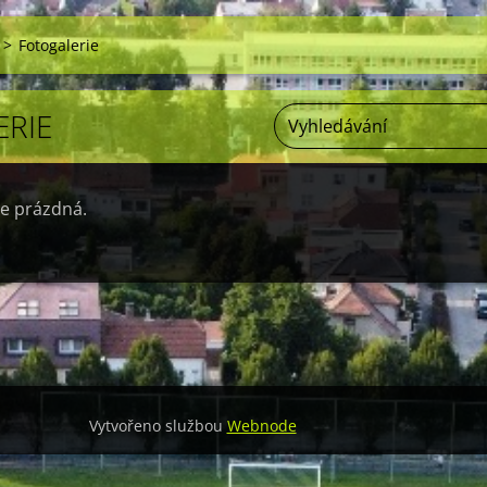
>
Fotogalerie
RIE
je prázdná.
Vytvořeno službou
Webnode