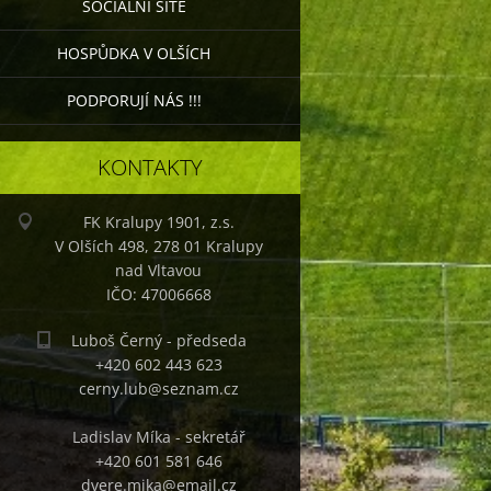
SOCIÁLNÍ SÍTĚ
HOSPŮDKA V OLŠÍCH
PODPORUJÍ NÁS !!!
KONTAKTY
FK Kralupy 1901, z.s.
V Olších 498, 278 01 Kralupy
nad Vltavou
IČO: 47006668
Luboš Černý - předseda
+420 602 443 623
cerny.lub@seznam.cz
Ladislav Míka - sekretář
+420 601 581 646
dvere.mika@email.cz