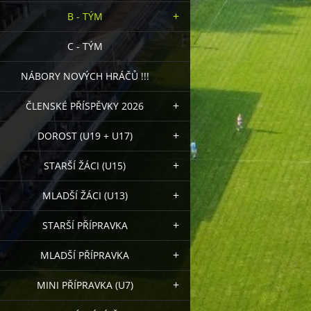
B - TÝM
C - TÝM
NÁBORY NOVÝCH HRÁČŮ !!!
ČLENSKÉ PŘÍSPĚVKY 2026
DOROST (U19 + U17)
STARŠÍ ŽÁCI (U15)
MLADŠÍ ŽÁCI (U13)
STARŠÍ PŘÍPRAVKA
MLADŠÍ PŘÍPRAVKA
MINI PŘÍPRAVKA (U7)