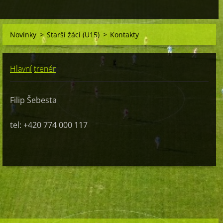
Novinky
>
Starší žáci (U15)
>
Kontakty
Hlavní
trenér
Filip Šebesta
tel: +420 774 000 117