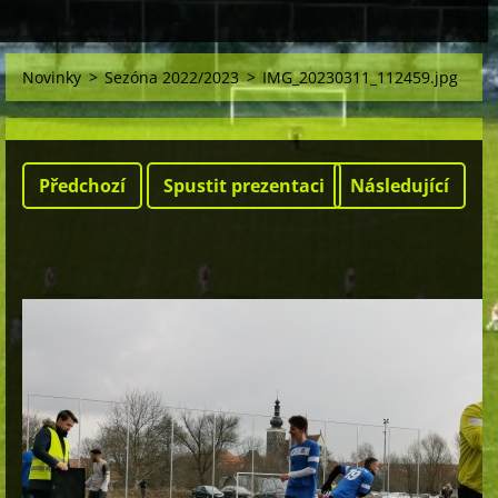
Novinky
>
Sezóna 2022/2023
>
IMG_20230311_112459.jpg
Předchozí
Spustit prezentaci
Následující