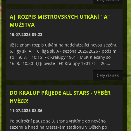
A| ROZPIS MISTROVSKÝCH UTKÁNÍ "A"
MUŽSTVA
15.07.2025 09:23
Již je znám rozpis utkání na nadcházející novou sezónu
6. ligy sk. A. 6. liga sk. A - sezóna 2025/2026 - podzim
so 9. 8. 10:15 FK Kralupy 1901 - MSK Klecany so
16. 8. 10:30 TJ Jíloviště - FK Kralupy 1901 st 20....
Celý článek
DO KRALUP PŘIJEDE ALL STARS - VÝBĚR
HVĚZD!
11.07.2025 08:36
Po půlroční pauze se 9. srpna vrátíme do nového
zázemí a hned na Městském stadionu V Olších po