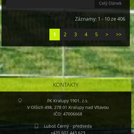
Celý článek
Záznamy: 1 - 10 ze 406
1
2
3
4
5
>
>>
KONTAKTY
FK Kralupy 1901, z.s.
V Olších 498, 278 01 Kralupy nad Vltavou
IČO: 47006668
Luboš Černý - předseda
+420 602 443 623