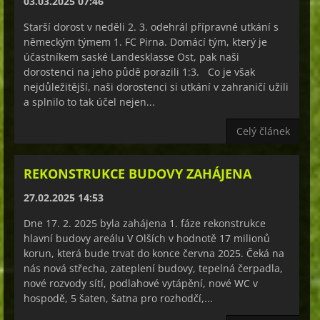
03.03.2025 07:46
Starší dorost v neděli 2. 3. odehrál přípravné utkání s
německým týmem 1. FC Pirna. Domácí tým, který je
účastníkem saské Landesklasse Ost, pak naši
dorostenci na jeho půdě porazili 1:3. Co je však
nejdůležitější, naši dorostenci si utkání v zahraničí užili
a splnilo to tak účel nejen...
Celý článek
REKONSTRUKCE BUDOVY ZAHÁJENA
27.02.2025 14:53
Dne 17. 2. 2025 byla zahájena 1. fáze rekonstrukce
hlavní budovy areálu V Olších v hodnotě 17 milionů
korun, která bude trvat do konce června 2025. Čeká na
nás nová střecha, zateplení budovy, tepelná čerpadla,
nové rozvody sítí, podlahové vytápění, nové WC v
hospodě, 5 šaten, šatna pro rozhodčí,...