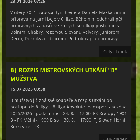
23.01.2026 07:25
V úterý 20. 1. započal tým trenéra Daniela Maška zimní
přípravu na jarní boje v 6. lize. Během ní odehrají pět
přípravných zápasů, ve kterých se utkají postupně s
Dolními Chabry, rezervou Slovanu Velvary, Juniorem
Děčín, Dušníky a Libčicemi. Podrobný plán přípravy:
Celý článek
B| ROZPIS MISTROVSKÝCH UTKÁNÍ "B"
MUŽSTVA
15.07.2025 09:38
B mužstvo již zná své soupeře a rozpis utkání po
postupu do 8. ligy. 8. liga Absolute teamsport - sezóna
2025/2026 - podzim ne 24. 8. 17:00 FK Kralupy 1901
B - FK Mělník 1909 B so 30. 8. 17:00 TJ Slovan Horní
Beřkovice - FK...
Celý článek