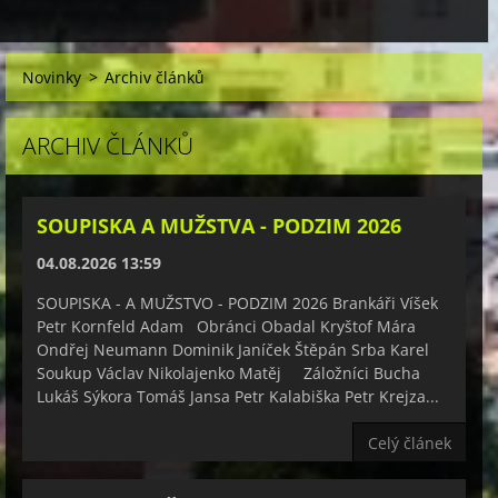
Novinky
>
Archiv článků
ARCHIV ČLÁNKŮ
SOUPISKA A MUŽSTVA - PODZIM 2026
04.08.2026 13:59
SOUPISKA - A MUŽSTVO - PODZIM 2026 Brankáři Víšek
Petr Kornfeld Adam Obránci Obadal Kryštof Mára
Ondřej Neumann Dominik Janíček Štěpán Srba Karel
Soukup Václav Nikolajenko Matěj Záložníci Bucha
Lukáš Sýkora Tomáš Jansa Petr Kalabiška Petr Krejza...
Celý článek