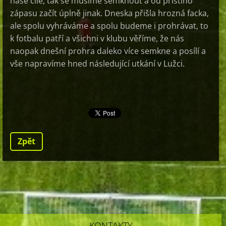
naše cíle, tak se musíme semknout a od příštího
zápasu začít úplně jinak. Dneska přišla hrozná facka,
ale spolu vyhráváme a spolu budeme i prohrávat, to
k fotbalu patří a všichni v klubu věříme, že nás
naopak dnešní prohra daleko více semkne a posílí a
vše napravíme hned následující utkání v Lužci.
Zpět
KONTAKTY