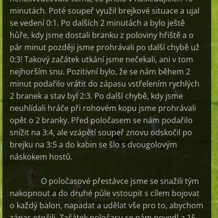
minutách. Poté soupeř využil brejkové situace a ujal
se vedení 0:1. Po dalších 2 minutách a bylo ještě
hůře, kdy jsme dostali branku z poloviny hřiště a o
pár minut později jsme prohrávali po další chybě už
0:3! Takový začátek utkání jsme nečekali, ani v tom
nejhorším snu. Pozitivní bylo, že se nám během 2
minut podařilo vrátit do zápasu vstřelením rychlých
2 branek a stav byl 2:3. Po další chybě, kdy jsme
neuhlídali hráče při rohovém kopu jsme prohrávali
opět o 2 branky. Před poločasem se nám podařilo
snížit na 3:4, ale vzápětí soupeř znovu odskočil po
brejku na 3:5 a do kabin se šlo s dvougolovým
náskokem hostů.
O poločasové přestávce jsme se snažili tým
nakopnout a do druhé půle vstoupit s cílem bojovat
o každý balon, napadat a udělat vše pro to, abychom
zápas otočili. Začátek poločasu se nám povedl a 15