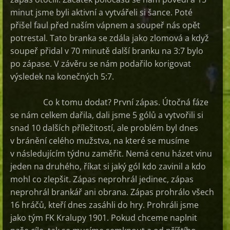
minut jsme byli aktivní a vytvářeli si šance. Poté
přišel faul před naším vápnem a soupeř nás opět
potrestal. Tato branka se zdála jako zlomová a když
soupeř přidal v 70 minutě další branku na 3:7 bylo
po zápase. V závěru se nám podařilo korigovat
výsledek na konečných 5:7.
Co k tomu dodat? První zápas. Útočná fáze
se nám celkem dařila, dali jsme 5 gólů a vytvořili si
snad 10 dalších příležitostí, ale problém byl dnes
v bránění celého mužstva, na které se musíme
v následujícím týdnu zaměřit. Nemá cenu házet vinu
jeden na druhého, říkat si jaký gól kdo zavinil a kdo
mohl co zlepšit. Zápas neprohrál jedinec, zápas
neprohrál brankář ani obrana. Zápas prohrálo všech
16 hráčů, kteří dnes zasáhli do hry. Prohráli jsme
jako tým FK Kralupy 1901. Pokud chceme naplnit