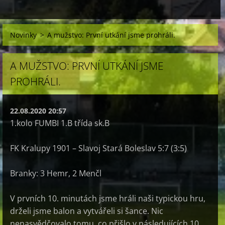
Novinky
>
A mužstvo: První utkání jsme prohráli.
A MUŽSTVO: PRVNÍ UTKÁNÍ JSME
PROHRÁLI.
22.08.2020 20:57
1.kolo FUMBI 1.B třída sk.B
FK Kralupy 1901 – Slavoj Stará Boleslav 5:7 (3:5)
Branky: 3 Hemr, 2 Menčl
V prvních 10. minutách jsme hráli naši typickou hru,
drželi jsme balon a vytvářeli si šance. Nic
nenasvědčovalo tomu, co přišlo v následujících 10