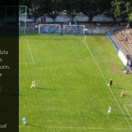
ázla
s.
utin.
a
kud