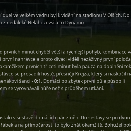
ní duel ve velkém vedru byl k vidění na stadionu V Olších. Do
ým z nedaleké Nelahozevsi a to Dynamo.
rvních minut chyběl větší a rychlejší pohyb, kombinace v
i první nahrávce a proto diváci viděli nezáživný první poloča
okamžikem prvních třiceti minut byla pauza na doplnění tek
távce se prosadili hosté, přesněji Krejza, který si naskočil n
enákovi šanci -
0:1
. Domácí po zbytek první půle působili
em se vyrovnávali hůře než s průběhem utkání.
stalo v sestavě domácích pár změn. Do sestavy se po dvou
Jeřábek a na přímočarosti to bylo znát okamžitě. Bohužel po