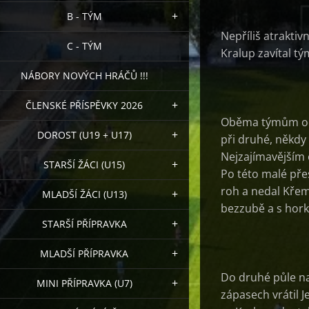
B - TÝM
Nepříliš atraktiv
C - TÝM
Kralup zavítal t
NÁBORY NOVÝCH HRÁČŮ !!!
ČLENSKÉ PŘÍSPĚVKY 2026
Oběma týmům od p
DOROST (U19 + U17)
při druhé, někdy 
Nejzajímavějším 
STARŠÍ ŽÁCI (U15)
Po této malé přes
roh a nedal Křem
MLADŠÍ ŽÁCI (U13)
bezzubě a s hork
STARŠÍ PŘÍPRAVKA
MLADŠÍ PŘÍPRAVKA
Do druhé půle na
MINI PŘÍPRAVKA (U7)
zápasech vrátil 