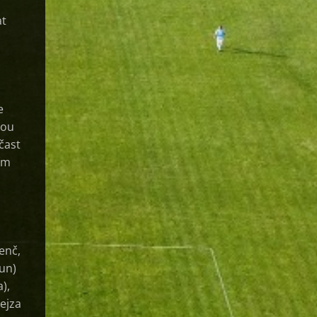
at
e
hou
čast
ším
enč,
oun)
),
ejza