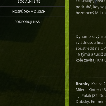
se Kralupy dostaly
SOCIÁLNÍ SÍTĚ
podruhé, kdy se 
HOSPŮDKA V OLŠÍCH
bezmocný M. Luk
PODPORUJÍ NÁS !!!
Dynamo si výhru z
zvládnutou fináln
soustředit na OP
16 týmů a tudíž s
kole zavítají Kra
Branky
: Krejza 2
Miler – Kinter (46
– J. Polák (82. Do
Dubský, Emmer – 