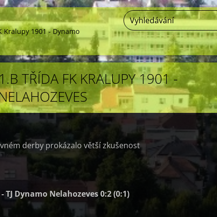
 FK Kralupy 1901 - Dynamo
1.B TŘÍDA FK KRALUPY 1901 -
NELAHOZEVES
vném derby prokázalo větší zkušenost
 - TJ Dynamo Nelahozeves 0:2 (0:1)