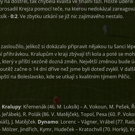
 na dostřel, tak chyběla kvalita ve finální fázi. Hosté udeřili
prosadil Krejza pomocí teče, na kterou nedokázal zareagov
sík -
0:2
. Ve zbytku utkání se již nic zajímavého nestalo.
asloužilo, jelikož si dokázalo připravit nějakou tu šanci lép
í přihrávkou. Kralupům v kraji zbývají tři kola a poté se mo
, který v příští sezóně dozná změn. Největší změnou bude ú
outěž začne o 14 dní dříve než jsme byli doteď zvyklí. V dal
lupští na Boleslavsko, kde se utkají s kvalitním týmem Pěčic.
.
K
ralupy
: Křemenák (46. M. Luksík) – A. Vokoun, M. Pešek, Ř
. Jeřábek), R. Polák (86. V. Matějček), Topol, Pexa (60. P. Vok
biáš), J. Matějček.
Dynamo
: Lorenc – Vágner, Vrábel (77. Rada
Mölzer, Jindřich, Kymr, Hudeček – Kratochvíl (70. Horký), Kr