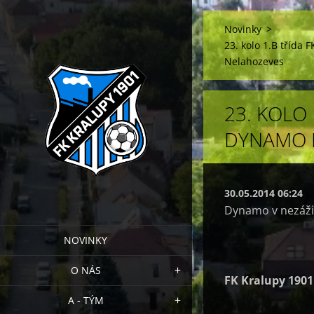
Novinky
>
23. kolo 1.B třída
Nelahozeves
23. KOLO 
DYNAMO 
30.05.2014 06:24
Dynamo v nezáži
NOVINKY
O NÁS
FK Kralupy 1901
A - TÝM