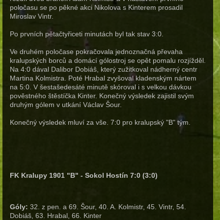
poločasu se po pěkné akci Nikolova s Kinterem prosadil
Miroslav Vintr.
Po prvních pětačtyřiceti minutách byl tak stav 3:0.
Ve druhém poločase pokračovala jednoznačná převaha
kralupských borců a domácí gólostroj se opět pomalu rozjížděl.
Na 4:0 dával Dalibor Dobiáš, který zužitkoval nádherný centr
Martina Kolmistra. Poté Hrabal zvyšoval kladenským nártem
na 5:0. V šestašedesáté minutě skóroval i s velkou dávkou
pověstného štěstíčka Kinter. Konečný výsledek zajistil svým
druhým gólem v utkání Václav Šour.
Konečný výsledek mluví za vše. 7:0 pro kralupský "B" tým.
FK Kralupy 1901 "B" - Sokol Hostín 7:0 (3:0)
Góly:
32. z pen. a 69. Šour, 40. A. Kolmistr, 45. Vintr, 54.
Dobiáš, 63. Hrabal, 66. Kinter