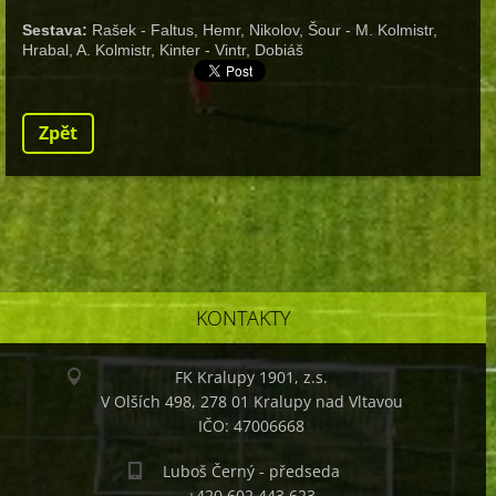
Sestava:
Rašek - Faltus, Hemr, Nikolov, Šour - M. Kolmistr,
Hrabal, A. Kolmistr, Kinter - Vintr, Dobiáš
Zpět
KONTAKTY
FK Kralupy 1901, z.s.
V Olších 498, 278 01 Kralupy nad Vltavou
IČO: 47006668
Luboš Černý - předseda
+420 602 443 623