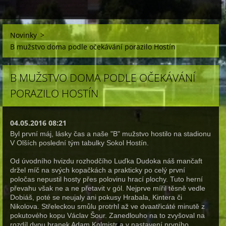
Novinky
>
B mužstvo doma podle očekávání porazilo Hostín
B MUŽSTVO DOMA PODLE OČEKÁVÁNÍ
PORAZILO HOSTÍN
04.05.2016 08:21
Byl první máj, lásky čas a naše "B" mužstvo hostilo na stadionu
V Olších poslední tým tabulky Sokol Hostín.
Od úvodního hvizdu rozhodčího Luďka Dudoka náš mančaft
držel míč na svých kopačkách a prakticky po celý první
poločas nepustil hosty přes polovinu hrací plochy. Tuto herní
převahu však ne a ne přetavit v gól. Nejprve mířil těsně vedle
Dobiáš, poté se neujaly ani pokusy Hrabala, Kintera či
Nikolova. Střeleckou smůlu protrhl až ve dvaatřicáté minutě z
pokutového kopu Václav Šour. Zanedlouho na to zvyšoval na
rozdíl dvou branek Adam Kolmistr a v nastavení prvního