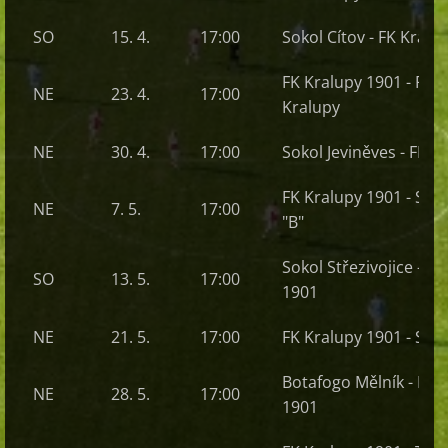
SO
15. 4.
17:00
Sokol Cítov -
FK Kralu
FK Kralupy 1901
- FK 
NE
23. 4.
17:00
Kralupy
NE
30. 4.
17:00
Sokol Jeviněves -
FK Kr
FK Kralupy 1901
- Sok
NE
7. 5.
17:00
"B"
Sokol Střezivojice -
FK 
SO
13. 5.
17:00
1901
NE
21. 5.
17:00
FK Kralupy 1901
- Sok
Botafogo Mělník -
FK K
NE
28. 5.
17:00
1901