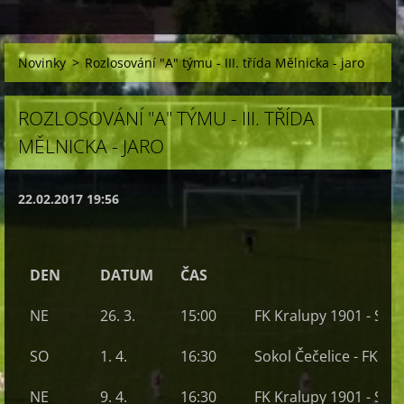
Novinky
>
Rozlosování "A" týmu - III. třída Mělnicka - jaro
ROZLOSOVÁNÍ "A" TÝMU - III. TŘÍDA
MĚLNICKA - JARO
22.02.2017 19:56
DEN
DATUM
ČAS
NE
26. 3.
15:00
FK Kralupy 1901
- Sok
SO
1. 4.
16:30
Sokol Čečelice -
FK Kr
NE
9. 4.
16:30
FK Kralupy 1901
- Star