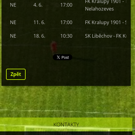
FK Kralupy 1901
- TJ P
NE
4. 6.
17:00
Nelahozeves
NE
11. 6.
17:00
FK Kralupy 1901
- Sok
NE
18. 6.
10:30
SK Liběchov -
FK Kral
Zpět
KONTAKTY