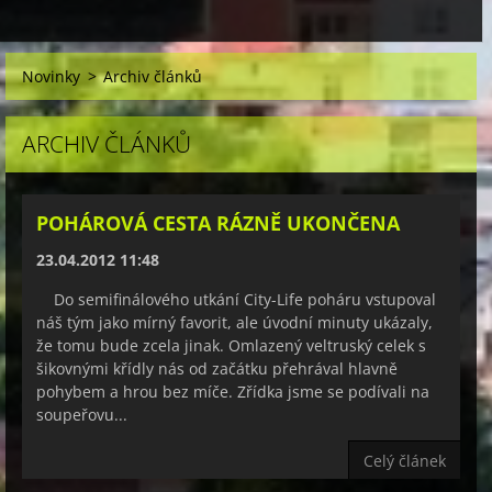
Novinky
>
Archiv článků
ARCHIV ČLÁNKŮ
POHÁROVÁ CESTA RÁZNĚ UKONČENA
23.04.2012 11:48
Do semifinálového utkání City-Life poháru vstupoval
náš tým jako mírný favorit, ale úvodní minuty ukázaly,
že tomu bude zcela jinak. Omlazený veltruský celek s
šikovnými křídly nás od začátku přehrával hlavně
pohybem a hrou bez míče. Zřídka jsme se podívali na
soupeřovu...
Celý článek