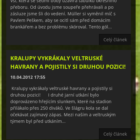
Vsi, která se sedmi body uzavírá tabulku okresního
přeboru. Od úvodu jsme soupeře přehrávali a po
zásluze jsme šli do vedení. Müller si vyměnil míč s
Pavlem Peškem, aby se ocitl sám před domácím
brankářem a bez problému skóroval. Tento gól...
Celý článek
KRALUPY VYKRÁKALY VELTRUSKÉ
HAVRANY A POJISTILY SI DRUHOU POZICI!
10.04.2012 17:55
Kralupy vykrákaly veltruské havrany a pojistily si
druhou pozici! I druhé jarní utkání bylo
doprovázeno hřejícím slunkem, které na stadion
přilákalo přes 250 diváků. Ve šlágru kola se dal
očekávat zajímavý zápas. Mezi naším a veltruským
týmem byl před utkáním...
Celý článek