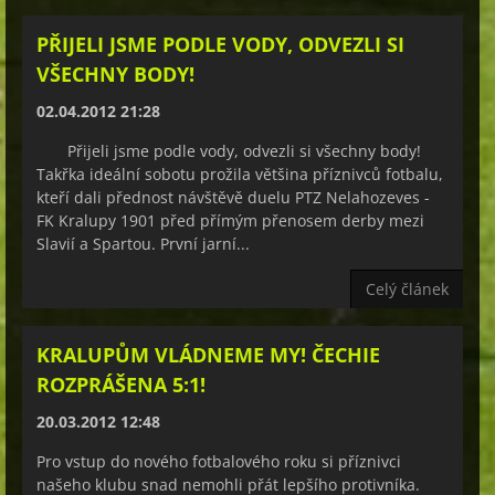
PŘIJELI JSME PODLE VODY, ODVEZLI SI
VŠECHNY BODY!
02.04.2012 21:28
Přijeli jsme podle vody, odvezli si všechny body!
Takřka ideální sobotu prožila většina příznivců fotbalu,
kteří dali přednost návštěvě duelu PTZ Nelahozeves -
FK Kralupy 1901 před přímým přenosem derby mezi
Slavií a Spartou. První jarní...
Celý článek
KRALUPŮM VLÁDNEME MY! ČECHIE
ROZPRÁŠENA 5:1!
20.03.2012 12:48
Pro vstup do nového fotbalového roku si příznivci
našeho klubu snad nemohli přát lepšího protivníka.