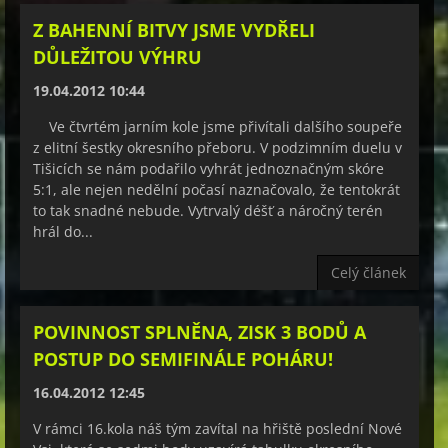
Z BAHENNÍ BITVY JSME VYDŘELI
DŮLEŽITOU VÝHRU
19.04.2012 10:44
Ve čtvrtém jarním kole jsme přivítali dalšího soupeře
z elitní šestky okresního přeboru. V podzimním duelu v
Tišicích se nám podařilo vyhrát jednoznačným skóre
5:1, ale nejen nedělní počasí naznačovalo, že tentokrát
to tak snadné nebude. Vytrvalý déšť a náročný terén
hrál do...
Celý článek
POVINNOST SPLNĚNA, ZISK 3 BODŮ A
POSTUP DO SEMIFINÁLE POHÁRU!
16.04.2012 12:45
V rámci 16.kola náš tým zavítal na hřiště poslední Nové