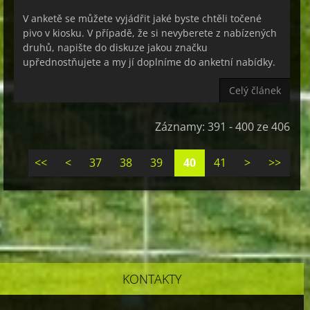
V anketě se můžete vyjádřit jaké byste chtěli točené
pivo v kiosku. V případě, že si nevyberete z nabízených
druhů, napište do diskuze jakou značku
upřednostňujete a my jí doplníme do anketní nabídky.
Celý článek
Záznamy: 391 - 400 ze 406
<<
<
37
38
39
40
41
>
>>
KONTAKTY