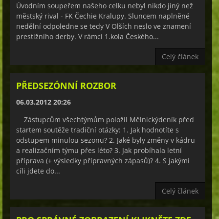
Úvodním soupeřem našeho celku nebyl nikdo jiný než
městský rival - FK Čechie Kralupy. Sluncem naplněné
nedělní odpoledne se tedy V Olších neslo ve znamení
prestižního derby. V rámci 1.kola Českého...
Celý článek
PŘEDSEZÓNNÍ ROZBOR
06.03.2012 20:26
Zástupcům všechtýmům položil Mělnickýdeník před
startem soutěže tradiční otázky: 1. Jak hodnotíte s
odstupem minulou sezonu? 2. Jaké byly změny v kádru
a realizačním týmu přes léto? 3. Jak probíhala letní
příprava (+ výsledky přípravných zápasů)? 4. S jakými
cíli jdete do...
Celý článek